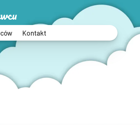
ywcu
iców
Kontakt