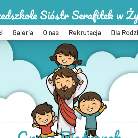
edszkole Sióstr Serafitek w Ż
i
Galeria
O nas
Rekrutacja
Dla Rodz
Grupa Biedronek