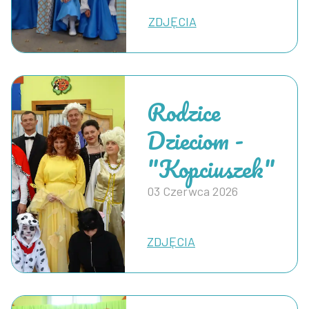
ZDJĘCIA
Rodzice
Dzieciom -
"Kopciuszek"
03 Czerwca 2026
ZDJĘCIA