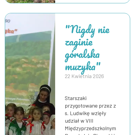
"Nigdy nie
zaginie
góralska
muzyka"
22 Kwietnia 2026
Starszaki
przygotowane przez z
s. Ludwikę wzięły
udział w VIII
Międzyprzedszkolnym