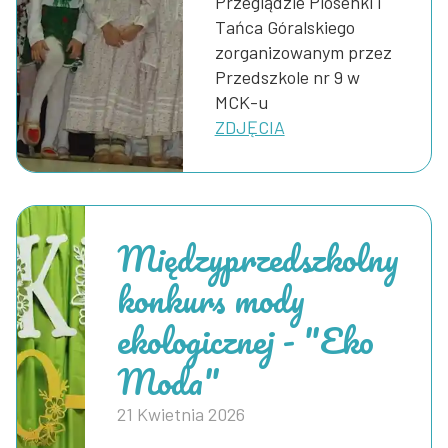
Przeglądzie Piosenki i
Tańca Góralskiego
zorganizowanym przez
Przedszkole nr 9 w
MCK-u
ZDJĘCIA
Międzyprzedszkolny
konkurs mody
ekologicznej - "Eko
Moda"
21 Kwietnia 2026